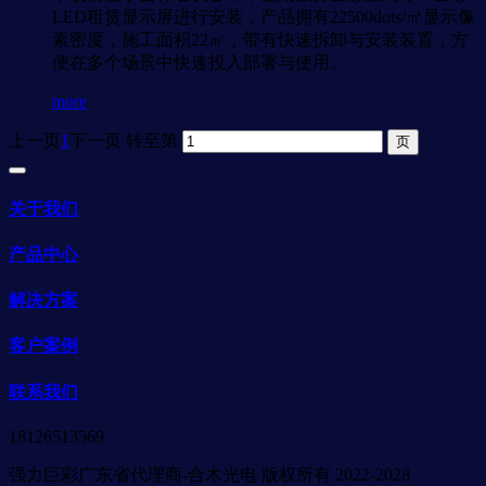
LED租赁显示屏进行安装，产品拥有22500dots/㎡显示像
素密度，施工面积22㎡，带有快速拆卸与安装装置，方
便在多个场景中快速投入部署与使用。
more
上一页
1
下一页
转至第
关于我们
产品中心
解决方案
客户案例
联系我们
18126513569
强力巨彩广东省代理商-合木光电 版权所有 2022-2028