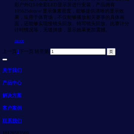
彩户外Q3.0全彩LED显示屏进行安装，产品拥有
105625dots/㎡显示像素密度，能够提供清晰的显示效
果，应用于体育场，不仅能够播放相关赛事的具体画
面，还能够实现慢镜头回放、特写镜头回放、比赛计分
计时情况等，无缝拼接，显示效果更加震撼。
more
上一页
1
下一页
转至第
关于我们
产品中心
解决方案
客户案例
联系我们
18126513569