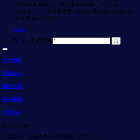
彩室内Q8.0全彩LED显示屏进行安装，产品拥有
15625dots/㎡显示像素密度，能够提供震撼的视觉效果，
项目施工面积共72㎡。
more
上一页
1
下一页
转至第
关于我们
产品中心
解决方案
客户案例
联系我们
18126513569
强力巨彩广东省代理商-合木光电 版权所有 2022-2028