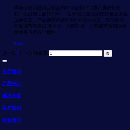
本项目使用强力巨彩室内Q3.0全彩LED显示屏进行安
装，项目施工面积100㎡，位于河北省石家庄行唐县某企
业会议室，产品拥有超过600cd/㎡显示亮度，支持自动
亮度调节与裸眼3D显示，无缝拼接，让其拥有震撼的显
示效果与色彩一致性。
more
上一页
1
下一页
转至第
关于我们
产品中心
解决方案
客户案例
联系我们