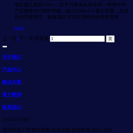
项目施工面积150㎡，位于河南省长垣市第一初级中学，
产品拥有IP65防护等级，超过4500cd/㎡显示亮度，支持
自动亮度调节，能够满足不同应用时段的使用需求。
more
上一页
1
下一页
转至第
关于我们
产品中心
解决方案
客户案例
联系我们
18126513569
强力巨彩广东省代理商-合木光电 版权所有 2022-2028