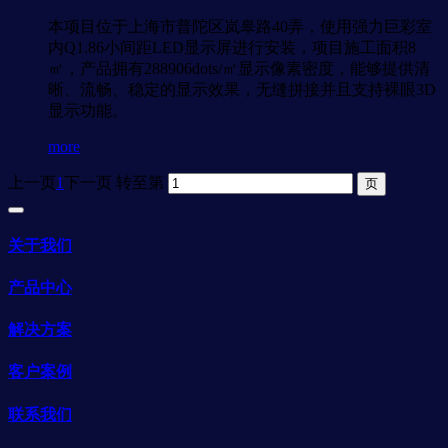
本项目位于上海市普陀区岚皋路40弄，使用强力巨彩室
内Q1.86小间距LED显示屏进行安装，项目施工面积8
㎡，产品拥有288906dots/㎡显示像素密度，能够提供清
晰、流畅、稳定的显示效果，无缝拼接并且支持裸眼3D
显示功能。
more
上一页
1
下一页
转至第
关于我们
产品中心
解决方案
客户案例
联系我们