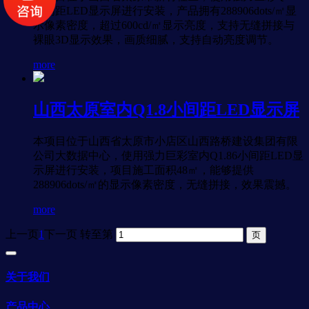
小间距LED显示屏进行安装，产品拥有288906dots/㎡显
示像素密度，超过600cd/㎡显示亮度，支持无缝拼接与
裸眼3D显示效果，画质细腻，支持自动亮度调节。
more
山西太原室内Q1.8小间距LED显示屏
本项目位于山西省太原市小店区山西路桥建设集团有限
公司大数据中心，使用强力巨彩室内Q1.86小间距LED显
示屏进行安装，项目施工面积48㎡，能够提供
288906dots/㎡的显示像素密度，无缝拼接，效果震撼。
more
上一页
1
下一页
转至第
关于我们
产品中心