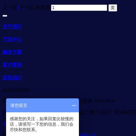
上一页
1
下一页
转至第
关于我们
产品中心
解决方案
客户案例
联系我们
18126513569
强力巨彩广东省代理商-合木光电 版权所有 2022-2028
请您留言
深圳市宝安区石岩街道应人石社区创见二期工业区厂房5栋四层
感谢您的关注，如果回复比较慢的
粤ICP备2022093632号
话，请填写一下您的信息，我们会
尽快和您联系。
Powered by
MetInfo 7.6
©2008-2026
mituo.cn