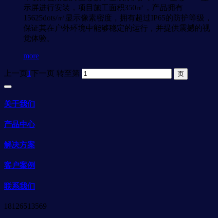
示屏进行安装，项目施工面积350㎡，产品拥有
15625dots/㎡显示像素密度，拥有超过IP65的防护等级，
保证其在户外环境中能够稳定的运行，并提供震撼的视
觉体验。
more
上一页
1
下一页
转至第
关于我们
产品中心
解决方案
客户案例
联系我们
18126513569