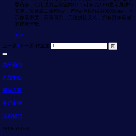
委员会，使用强力巨彩室内Q1.25小间距LED显示屏进行
安装，项目施工面积9㎡，产品能够提供640000dots/㎡显
示像素密度，高清画质，无缝拼接安装，拥有更加震撼
的视觉体验。
more
上一页
1
下一页
转至第
关于我们
产品中心
解决方案
客户案例
联系我们
18126513569