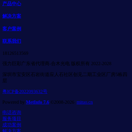
产品中心
解决方案
客户案例
联系我们
18126513569
强力巨彩广东省代理商-合木光电 版权所有 2022-2028
深圳市宝安区石岩街道应人石社区创见二期工业区厂房5栋四
层
粤ICP备2022093632号
Powered by
MetInfo 7.6
©2008-2026
mituo.cn
电话咨询
服务项目
成功案例
解决方案