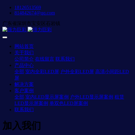
18126513569
814842674@qq.com
广东省深圳市宝安区石岩镇
网站首页
关于我们
公司简介
在线留言
联系我们
产品中心
全部
室内全彩LED屏
户外全彩LED屏
高清小间距LED
屏
解决方案
客户案例
全部
室内LED显示屏案例
户外LED显示屏案例
租赁
LED显示屏案例
单双色LED屏案例
联系我们
加入我们