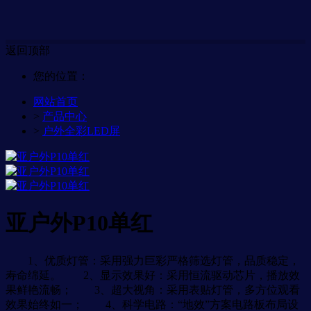
返回顶部
您的位置：
网站首页
>
产品中心
>
户外全彩LED屏
亚户外P10单红
1、优质灯管：采用强力巨彩严格筛选灯管，品质稳定，
寿命绵延。 2、显示效果好：采用恒流驱动芯片，播放效
果鲜艳流畅； 3、超大视角：采用表贴灯管，多方位观看
效果始终如一； 4、科学电路：“地效”方案电路板布局设