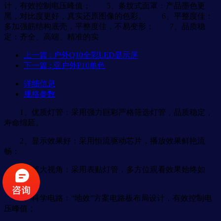
计，有效控制电压峰值； 5、条纹式面罩：产品墨色更
黑，对比度更好，真实还原图像的色彩。 6、平整度佳：
多加强筋结构底壳，平整度佳，不易变形； 7、品质稳
定：齐全、高端、精准的实
上一篇
: 户外Q10全彩LED显示屏
下一篇
: 亚户外P10单色
详细信息
规格参数
1、优质灯管：采用强力巨彩严格筛选灯管，品质稳定，
寿命绵延。
2、显示效果好：采用恒流驱动芯片，播放效果鲜艳流
畅；
3、超大视角：采用表贴灯管，多方位观看效果始终如
一；
4、科学电路：“地效”方案电路板布局设计，有效控制电
压峰值；