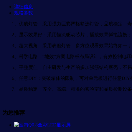
详细信息
规格参数
1、优质灯管：采用强力巨彩严格筛选灯管，品质稳定，寿
2、显示效果好：采用恒流驱动芯片，播放效果鲜艳流畅；
3、超大视角：采用表贴灯管，多方位观看效果始终如一；
4、科学电路：“地效”方案电路板布局设计，有效控制电压
5、平整度佳：自主研发与生产的多加强筋结构底壳，不易
6、任意DIY：突破箱体的限制，可对单元板进行任意DIY
7、品质稳定：齐全、高端、精准的实验室和品质检测设备及
为您推荐