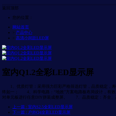
返回顶部
您的位置：
网站首页
>
产品中心
>
高清小间距LED屏
室内Q1.2全彩LED显示屏
1、优质灯管：采用强力巨彩严格筛选灯管，品质稳定，寿
终如一； 4、科学电路：“地效”方案电路板布局设计，有
对单元板进行任意DIY拼装成整屏。 7、品质稳定：齐全、
上一篇
: 室内S2.5全彩LED显示屏
下一篇
: 户外Q4全彩LED显示屏