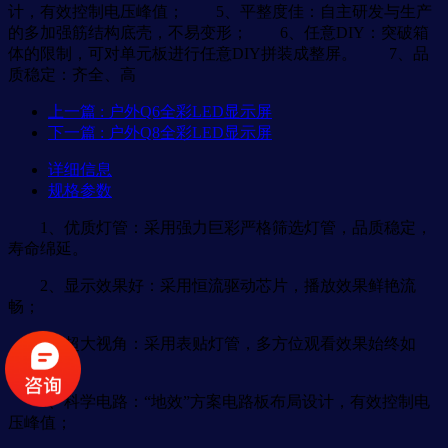
计，有效控制电压峰值； 5、平整度佳：自主研发与生产
的多加强筋结构底壳，不易变形； 6、任意DIY：突破箱
体的限制，可对单元板进行任意DIY拼装成整屏。 7、品
质稳定：齐全、高
上一篇
: 户外Q6全彩LED显示屏
下一篇
: 户外Q8全彩LED显示屏
详细信息
规格参数
1、优质灯管：采用强力巨彩严格筛选灯管，品质稳定，
寿命绵延。
2、显示效果好：采用恒流驱动芯片，播放效果鲜艳流
畅；
3、超大视角：采用表贴灯管，多方位观看效果始终如
一；
4、科学电路：“地效”方案电路板布局设计，有效控制电
压峰值；