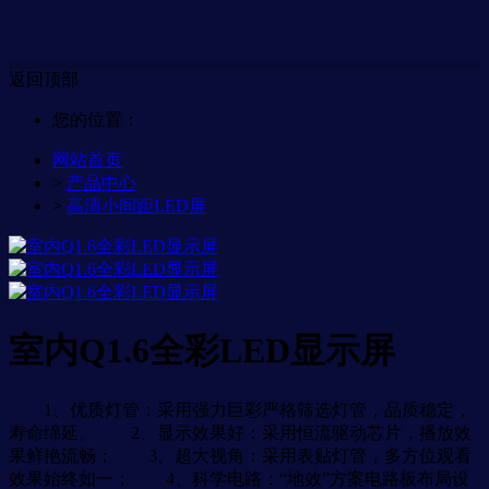
返回顶部
您的位置：
网站首页
>
产品中心
>
高清小间距LED屏
室内Q1.6全彩LED显示屏
1、优质灯管：采用强力巨彩严格筛选灯管，品质稳定，
寿命绵延。 2、显示效果好：采用恒流驱动芯片，播放效
果鲜艳流畅； 3、超大视角：采用表贴灯管，多方位观看
效果始终如一； 4、科学电路：“地效”方案电路板布局设