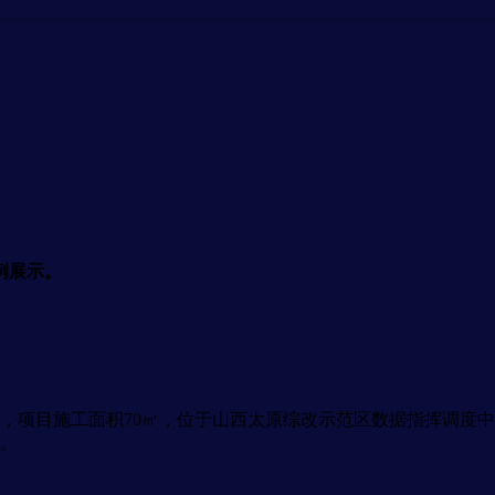
例展示。
，项目施工面积70㎡，位于山西太原综改示范区数据指挥调度中心，
。