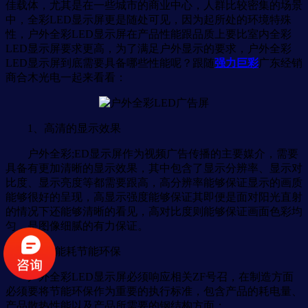
佳载体，尤其是在一些城市的商业中心，人群比较密集的场景
中，全彩LED显示屏更是随处可见，因为起所处的环境特殊
性，户外全彩LED显示屏在产品性能跟品质上要比室内全彩
LED显示屏要求更高，为了满足户外显示的要求，户外全彩
LED显示屏到底需要具备哪些性能呢？跟随
强力巨彩
广东经销
商合木光电一起来看看：
1、高清的显示效果
户外全彩;ED显示屏作为视频广告传播的主要媒介，需要
具备有更加清晰的显示效果，其中包含了显示分辨率、显示对
比度、显示亮度等都需要跟高，高分辨率能够保证显示的画质
能够很好的呈现，高显示强度能够保证其即便是面对阳光直射
的情况下还能够清晰的看见，高对比度则能够保证画面色彩均
匀，是图像细腻的有力保证。
2、低能耗节能环保
户外全彩LED显示屏必须响应相关ZF号召，在制造方面
必须要将节能环保作为重要的执行标准，包含产品的耗电量、
产品散热性能以及产品所需要的钢结构方面；