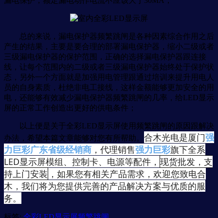
漏电保护，额定漏电动作电流不应该大于30MA；
总的来说，漏电保护器频繁跳闸是各种因素综合作用之后
产生的结果，主要是要合理的部署漏电保护器，缩小二级或者
三级漏电保护器的保护范围，正确的选择漏电保护器跟连接
线，让每个范围内的二级或者三级漏电保护器始终处于保护状
态，另外一个方面就是加强用电管理跟通过培训来提升用电人
员的自身素质，杜绝非电工接线，这样金额能够更加安全的用
电，还能够有效减少漏电保护器频繁跳闸的几率，给LED显示
屏的正常工作创造出更好的供电条件；
以上便是关于全彩LED显示屏使用频繁跳闸的原因跟解决
合木光电是厦门
强
办法，希望本篇文章能够对您有所帮助。
力巨彩广东省级经销商
，代理销售
强力巨彩
旗下全系
LED显示屏模组、控制卡、电源等配件，
现货批发，支
持上门安装
，如果您有相关产品需求，欢迎您致电合
木，我们将为您提供完善的产品解决方案与优质的服
务。
标签:
全彩LED显示屏频繁跳闸