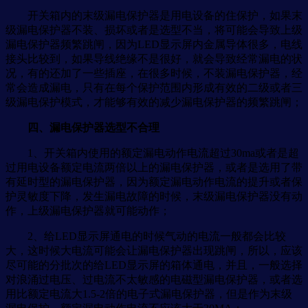
开关箱内的末级漏电保护器是用电设备的住保护，如果末
级漏电保护器不装、损坏或者是选型不当，将可能会导致上级
漏电保护器频繁跳闸，因为LED显示屏内金属导体很多，电线
接头比较到，如果导线绝缘不是很好，就会导致经常漏电的状
况，有的还加了一些插座，在很多时候，不装漏电保护器，经
常会造成漏电，只有在每个保护范围内形成有效的二级或者三
级漏电保护模式，才能够有效的减少漏电保护器的频繁跳闸；
四、漏电保护器选型不合理
1、开关箱内使用的额定漏电动作电流超过30ma或者是超
过用电设备额定电流两倍以上的漏电保护器，或者是选用了带
有延时型的漏电保护器，因为额定漏电动作电流的提升或者保
护灵敏度下降，发生漏电故障的时候，末级漏电保护器没有动
作，上级漏电保护器就可能动作；
2、给LED显示屏通电的时候气动的电流一般都会比较
大，这时候大电流可能会让漏电保护器出现跳闸，所以，应该
尽可能的分批次的给LED显示屏的箱体通电，并且，一般选择
对浪涌过电压、过电流不太敏感的电磁型漏电保护器，或者选
用比额定电流大1.5-2倍的电子式漏电保护器，但是作为末级