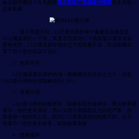
缺点都有哪些？今天跟随
强力巨彩广东省级代理商
合木光电一
起来看看：
1、显示亮度不同，LED显示屏的单个像素反应速度是
LCD液晶屏的一千倍，其显示亮度对LCD液晶显示屏来说会
更有优势，LCD显示屏在强光之下也照看不误，并且能够在
零下四十度的低温下运行；
2、色彩不同
LCD液晶显示屏的色域一般能够达到百分之七十，但是
LED显示屏的色域能够达到110%；
3、屏幕不同
LED显示屏的体验更好，能够实现无缝拼接，显示效果跟
显示一致性更有保证，而LCD显示屏镜面反光比较严重，拼
接使用一段时间之后，因为LCD屏衰减值的程度不同，会导
致显示一致性发生改变，影响观看体验；
4、维修成本