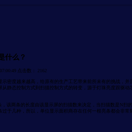
是什么？
7:00:49
点击数：
2162
示密度越来越高，给原有的生产工艺带来前所未有的挑战，并且
示屏从静态控制方式到扫描控制方式的转变，源于灯珠亮度跟驱
，该两条的长度由该显示屏的扫描数来决定，当扫描数是N扫的
条过于几种，所以，单位显示面积商存在任何一根亮条都会非常耀