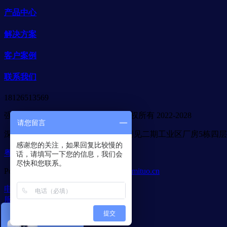
产品中心
解决方案
客户案例
联系我们
18126513569
强力巨彩广东省代理商-合木光电 版权所有 2022-2028
请您留言
深圳市宝安区石岩街道应人石社区创见二期工业区厂房5栋四层
感谢您的关注，如果回复比较慢的
粤ICP备2022093632号
话，请填写一下您的信息，我们会
尽快和您联系。
Powered by
MetInfo 7.6
©2008-2026
mituo.cn
电话咨询
服务项目
成功案例
提交
解决方案