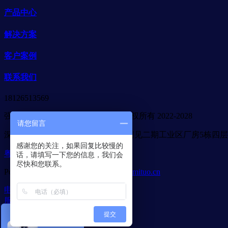
产品中心
解决方案
客户案例
联系我们
18126513569
强力巨彩广东省代理商-合木光电 版权所有 2022-2028
请您留言
深圳市宝安区石岩街道应人石社区创见二期工业区厂房5栋四层
感谢您的关注，如果回复比较慢的
粤ICP备2022093632号
话，请填写一下您的信息，我们会
尽快和您联系。
Powered by
MetInfo 7.6
©2008-2026
mituo.cn
电话咨询
服务项目
成功案例
提交
解决方案