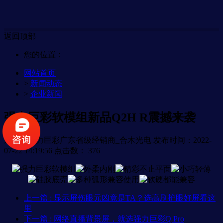
返回顶部
您的位置：
网站首页
>
新闻动态
>
企业新闻
强力巨彩软模组新品Q2H R震撼来袭
来源：强力巨彩广东省级经销商_合木光电
发布时间：2022-
07-22 14:19:56
点击数：
376
上一篇
: 显示屏伤眼元凶竟是TA？选高刷护眼好屏看这
里
下一篇
: 网络直播背景屏，就选强力巨彩Q Pro