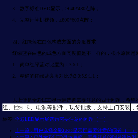
3、数字标准DVD显示，≥640*480点阵；
4、完整计算机视频，≥800*600点阵；
四、红绿蓝在白色构成方面的亮度要求
红绿蓝在白色的成色方面亮度值是不一样的，根本原因是因
1、简单红绿蓝对比度为：3:6:1；
2、精确的红绿蓝亮度对比为3.0:5.9:1.1；
以上便是全彩LED显示屏选购需要注意的四个问题，希望
组、控制卡、电源等配件，
现货批发，支持上门安装
，
标签:
全彩LED显示屏选购需要注意的问题（一）
上一篇
: 用户选择全彩LED显示屏需要注意的问题（二）
下一篇
: 户外全彩LED显示屏施工需要注意的问题跟应对