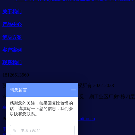
关于我们
产品中心
解决方案
客户案例
联系我们
18126513569
强力巨彩广东省代理商-合木光电 版权所有 2022-2028
请您留言
深圳市宝安区石岩街道应人石社区创见二期工业区厂房5栋四层
感谢您的关注，如果回复比较慢的
粤ICP备2022093632号
话，请填写一下您的信息，我们会
尽快和您联系。
Powered by
MetInfo 7.6
©2008-2026
mituo.cn
电话咨询