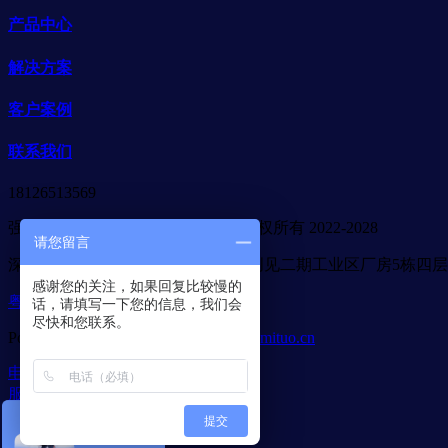
产品中心
解决方案
客户案例
联系我们
18126513569
强力巨彩广东省代理商-合木光电 版权所有 2022-2028
请您留言
深圳市宝安区石岩街道应人石社区创见二期工业区厂房5栋四层
感谢您的关注，如果回复比较慢的
粤ICP备2022093632号
话，请填写一下您的信息，我们会
尽快和您联系。
Powered by
MetInfo 7.6
©2008-2026
mituo.cn
电话咨询
服务项目
成功案例
提交
解决方案