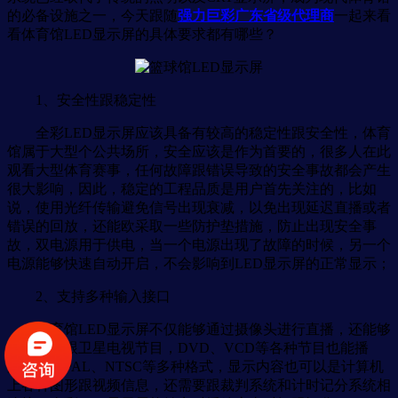
的必备设施之一，今天跟随
强力巨彩广东省级代理商
一起来看
看体育馆LED显示屏的具体要求都有哪些？
1、安全性跟稳定性
全彩LED显示屏应该具备有较高的稳定性跟安全性，体育
馆属于大型个公共场所，安全应该是作为首要的，很多人在此
观看大型体育赛事，任何故障跟错误导致的安全事故都会产生
很大影响，因此，稳定的工程品质是用户首先关注的，比如
说，使用光纤传输避免信号出现衰减，以免出现延迟直播或者
错误的回放，还能欧采取一些防护垫措施，防止出现安全事
故，双电源用于供电，当一个电源出现了故障的时候，另一个
电源能够快速自动开启，不会影响到LED显示屏的正常显示；
2、支持多种输入接口
体育馆LED显示屏不仅能够通过摄像头进行直播，还能够
播放电视跟卫星电视节目，DVD、VCD等各种节目也能播
放，支持PAL、NTSC等多种格式，显示内容也可以是计算机
上各种图形跟视频信息，还需要跟裁判系统和计时记分系统相